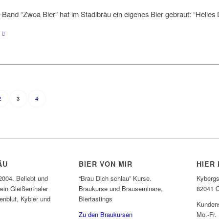
Band “Zwoa Bier” hat im Stadlbräu ein eigenes Bier gebraut: “Helles 
2
4
3
ÄU
BIER VON MIR
HIER 
2004. Beliebt und
“Brau Dich schlau” Kurse.
Kybergs
ein Gleißenthaler
Braukurse und Brauseminare,
82041 O
nblut, Kybier und
Biertastings
Kunden
Zu den Braukursen
Mo.-Fr.