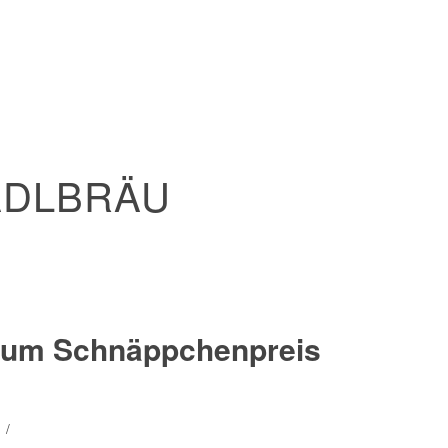
ADLBRÄU
r zum Schnäppchenpreis
/