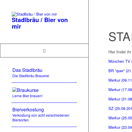
Stadlbräu / Bier von
mir
STA
Hier findet i
München TV (2
Das Stadlbräu
BR “quer” (21
Die Stadlbräu Brauerei
Merkur (09.11.
Braukurse
Merkur (17.06
Lerne Bier brauen!
Merkur (31.08.
SZ (25.09.201
Bierverkostung
Verkostung von acht verschiedenen
Merkur (25.05
Biersorten
Merkur (23.04