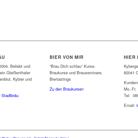
ÄU
BIER VON MIR
HIER 
2004. Beliebt und
“Brau Dich schlau” Kurse.
Kybergs
ein Gleißenthaler
Braukurse und Brauseminare,
82041 O
nblut, Kybier und
Biertastings
Kunden
Zu den Braukursen
Mo.-Fr.
r Stadlbräu
Tel: 08
Email: