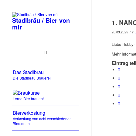
Stadlbräu / Bier von
1. NANO
mir
/
26.03.2025
in
Liebe Hobby- 
Mehr Informat
Eintrag tei
Das Stadlbräu
Die Stadlbräu Brauerei
Braukurse
Lerne Bier brauen!
Bierverkostung
Verkostung von acht verschiedenen
Biersorten